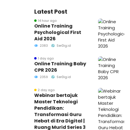
Latest Post
14 hour ago
Online Training
Psychological First
Aid 2026
2383
SerDig.id
1 day ago
Online Training Baby
CPR 2026
2359
SerDig.id
2 day ago
Webinar bertajuk
Master Teknologi
Pendidikan:
Transformasi Guru
Hebat di Era Digital |
Ruang Murid Series 3