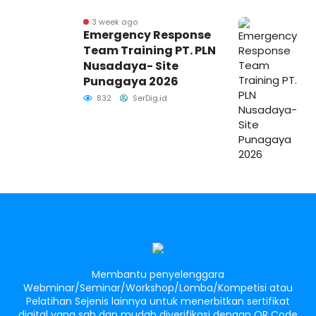
3 week ago
Emergency Response
Team Training PT. PLN
Nusadaya- Site
Punagaya 2026
832
SerDig.id
Membantu penyelenggara
Webminar/Seminar/Workshop/Lomba/Kompetisi atau
Pelatihan Sejenis lainnya untuk menerbitkan sertifikat
digital yang sah dan mudah diverifikasi dengan QR Code