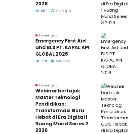
2026
552
SerDig.id
1 week ago
Emergency First Aid
and BLS PT. KAPAL API
GLOBAL 2026
728
SerDig.id
1 week ago
Webinar bertajuk
Master Teknologi
Pendidikan:
Transformasi Guru
Hebat di Era Digital |
Ruang Murid Series 2
2026