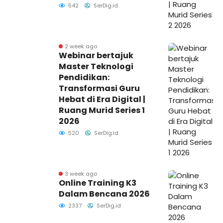
542
SerDig.id
2 week ago
Webinar bertajuk
Master Teknologi
Pendidikan:
Transformasi Guru
Hebat di Era Digital |
Ruang Murid Series 1
2026
520
SerDig.id
3 week ago
Online Training K3
Dalam Bencana 2026
2337
SerDig.id