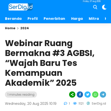
Friday, 07 Aug 2026
Beranda
Profil
Penerbitan
Harga
Mitra
Hu
Home
2024
Webinar Ruang
Bermakna #3 AGBSI,
“Wajah Baru Tes
Kemampuan
Akademik” 2025
1 minutes reading
Wednesday, 20 Aug 2025 10:19
1
1121
SerDig.id