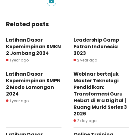
Related posts
Latihan Dasar
Leadership Camp
Kepemimpinan SMKN
Fotran Indonesia
2 Jombang 2024
2023
1 year ago
2 year ago
Latihan Dasar
Webinar bertajuk
Kepemimpinan SMPN
Master Teknologi
2 Modo Lamongan
Pendidikan:
2024
Transformasi Guru
Hebat di Era Digital |
1 year ago
Ruang Murid Series 3
2026
2 day ago
Latihan Dasar
Online Training