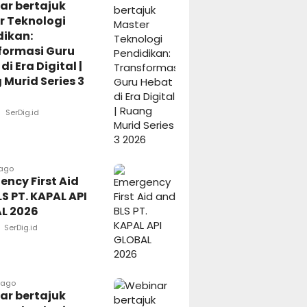
ar bertajuk
r Teknologi
dikan:
formasi Guru
di Era Digital |
Murid Series 3
SerDig.id
 ago
ncy First Aid
S PT. KAPAL API
L 2026
SerDig.id
 ago
ar bertajuk