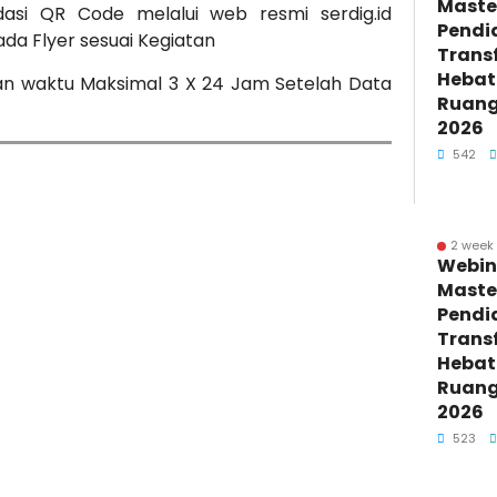
Maste
lidasi QR Code melalui web resmi serdig.id
Pendi
a Flyer sesuai Kegiatan
Trans
Hebat 
n waktu Maksimal 3 X 24 Jam Setelah Data
Ruang 
2026
542
2 week
Webin
Maste
Pendi
Trans
Hebat 
Ruang 
2026
523