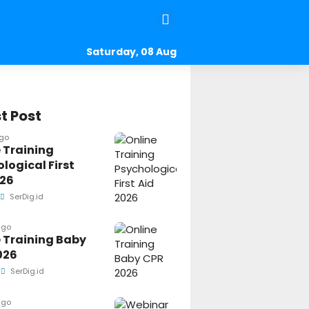
Saturday, 08 Aug
2026
t Post
ago
 Training
logical First
026
SerDig.id
ago
 Training Baby
026
SerDig.id
ago