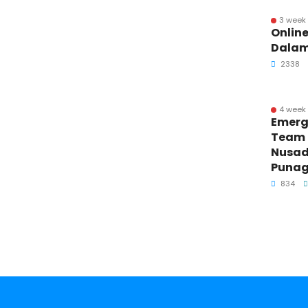
3 week
Online
Dalam
2338
4 week
Emerg
Team T
Nusad
Punag
834