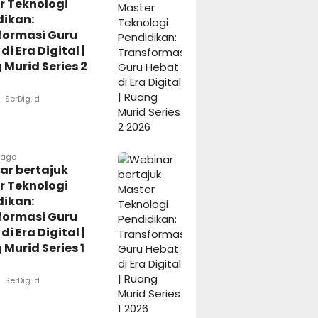
r Teknologi
dikan:
formasi Guru
di Era Digital |
Murid Series 2
SerDig.id
 ago
ar bertajuk
r Teknologi
dikan:
formasi Guru
di Era Digital |
Murid Series 1
SerDig.id