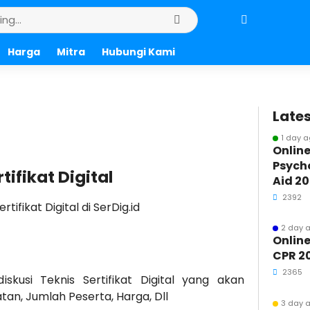
Harga
Mitra
Hubungi Kami
Lates
1 day 
Online
Psycho
ifikat Digital
Aid 2
2392
ifikat Digital di SerDig.id
2 day 
Online
CPR 2
2365
kusi Teknis Sertifikat Digital yang akan
atan, Jumlah Peserta, Harga, Dll
3 day 