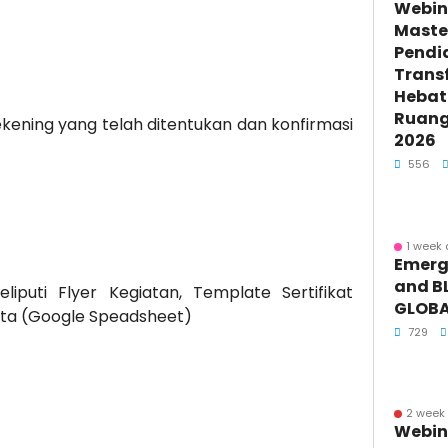
Webin
Maste
Pendi
Trans
Hebat 
Ruang 
ekening yang telah ditentukan dan konfirmasi
2026
556
1 week
Emerge
and BL
puti Flyer Kegiatan, Template Sertifikat
GLOBA
ta (Google Speadsheet)
729
2 week
Webin