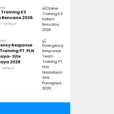
 ago
 Training K3
 Bencana 2026
SerDig.id
 ago
ency Response
raining PT. PLN
aya- Site
aya 2026
SerDig.id