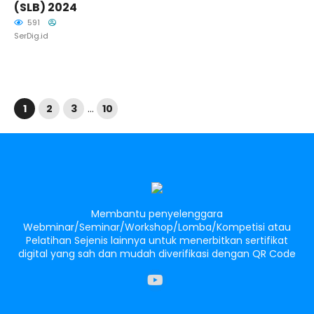
(SLB) 2024
591
SerDig.id
1
2
3
…
10
Membantu penyelenggara
Webminar/Seminar/Workshop/Lomba/Kompetisi atau
Pelatihan Sejenis lainnya untuk menerbitkan sertifikat
digital yang sah dan mudah diverifikasi dengan QR Code