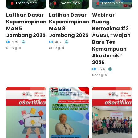
11 month ago
11 month ago
11 month ago
Latihan Dasar
Latihan Dasar
Webinar
Kepemimpinan
Kepemimpinan
Ruang
MAN 5
MAN 8
Bermakna #3
Jombang 2025
Jombang 2025
AGBSI, “Wajah
Baru Tes
279
467
SerDig.id
SerDig.id
Kemampuan
Akademik”
2025
1124
SerDig.id