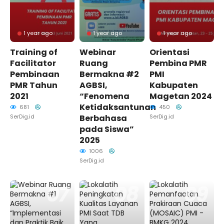
1 year ago
1 year ago
1 year ago
Training of
Webinar
Orientasi
Facilitator
Ruang
Pembina PMR
Pembinaan
Bermakna #2
PMI
PMR Tahun
AGBSI,
Kabupaten
2021
“Fenomena
Magetan 2024
Ketidaksantunan
681
450
SerDig.id
Berbahasa
SerDig.id
pada Siswa”
2025
1006
SerDig.id