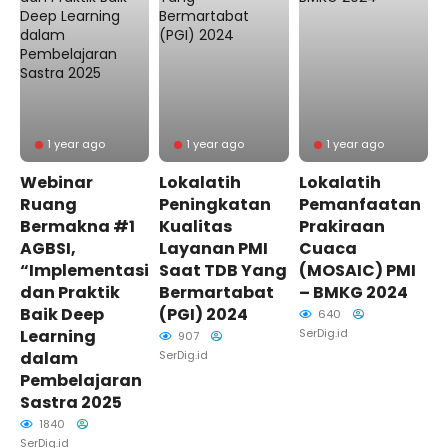
1 year ago
1 year ago
1 year ago
Webinar
Lokalatih
Lokalatih
Ruang
Peningkatan
Pemanfaatan
Bermakna #1
Kualitas
Prakiraan
AGBSI,
Layanan PMI
Cuaca
“Implementasi
Saat TDB Yang
(MOSAIC) PMI
dan Praktik
Bermartabat
– BMKG 2024
Baik Deep
(PGI) 2024
640
Learning
SerDig.id
907
dalam
SerDig.id
Pembelajaran
Sastra 2025
1840
SerDig.id