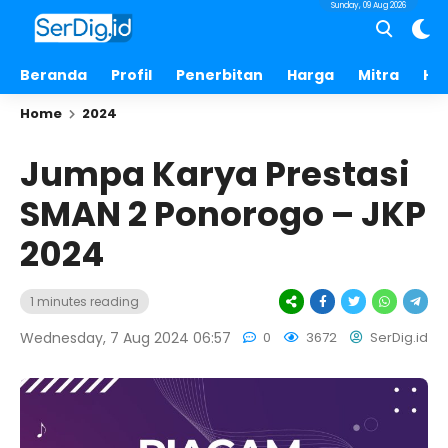
Sunday, 09 Aug 2026
Beranda
Profil
Penerbitan
Harga
Mitra
Hu
Home
2024
Jumpa Karya Prestasi
SMAN 2 Ponorogo – JKP
2024
1 minutes reading
Wednesday, 7 Aug 2024 06:57
0
3672
SerDig.id