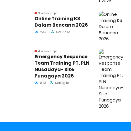
3 week ago
Online Training K3
Dalam Bencana 2026
2341
SerDig.id
4 week ago
Emergency Response
Team Training PT. PLN
Nusadaya- Site
Punagaya 2026
843
SerDig.id