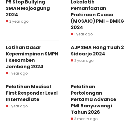
P5 Stop Bullying
Lokalatih
SMAN Mojoagung
Pemanfaatan
2024
Prakiraan Cuaca
(MOSAIC) PMI – BMKG
2 year ago
2024
1 year ago
Latihan Dasar
AJP SMA Hang Tuah 2
Kepemimpinan SMPN
Sidoarjo 2024
1 Kesamben
2 year ago
Jombang 2024
1 year ago
Pelatihan Medical
Pelatihan
First Responder Level
Pertolongan
Intermediate
Pertama Advance
PMI Banyuwangi
1 year ago
Tahun 2026
3 month ago