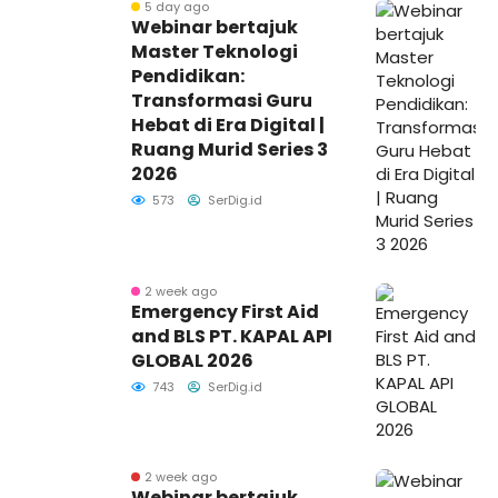
5 day ago
Webinar bertajuk
Master Teknologi
Pendidikan:
Transformasi Guru
Hebat di Era Digital |
Ruang Murid Series 3
2026
573
SerDig.id
2 week ago
Emergency First Aid
and BLS PT. KAPAL API
GLOBAL 2026
743
SerDig.id
2 week ago
Webinar bertajuk