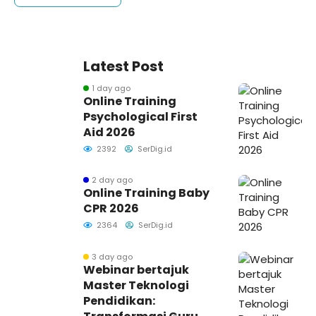
Latest Post
1 day ago
Online Training
Psychological First
Aid 2026
2392
SerDig.id
2 day ago
Online Training Baby
CPR 2026
2364
SerDig.id
3 day ago
Webinar bertajuk
Master Teknologi
Pendidikan: