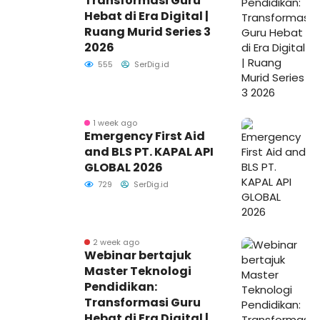
Transformasi Guru
Hebat di Era Digital |
Ruang Murid Series 3
2026
555
SerDig.id
1 week ago
Emergency First Aid
and BLS PT. KAPAL API
GLOBAL 2026
729
SerDig.id
2 week ago
Webinar bertajuk
Master Teknologi
Pendidikan:
Transformasi Guru
Hebat di Era Digital |