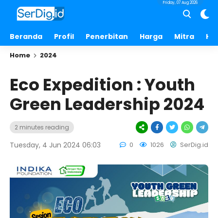
Friday, 07 Aug 2026
Beranda
Profil
Penerbitan
Harga
Mitra
Hu
Home
2024
Eco Expedition : Youth
Green Leadership 2024
2 minutes reading
Tuesday, 4 Jun 2024 06:03
0
1026
SerDig.id