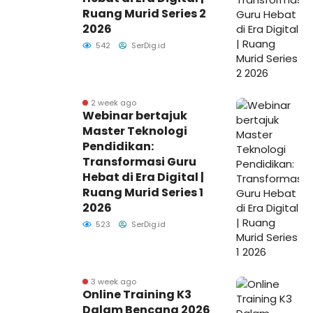
Ruang Murid Series 2
2026
542
SerDig.id
2 week ago
Webinar bertajuk
Master Teknologi
Pendidikan:
Transformasi Guru
Hebat di Era Digital |
Ruang Murid Series 1
2026
523
SerDig.id
3 week ago
Online Training K3
Dalam Bencana 2026