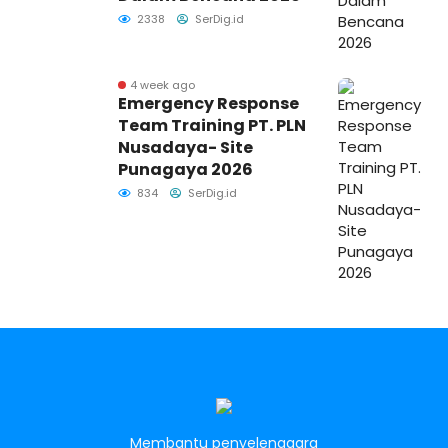
2338
SerDig.id
4 week ago
Emergency Response
Team Training PT. PLN
Nusadaya- Site
Punagaya 2026
834
SerDig.id
Membantu penyelenggara