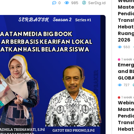
Webin
0
985
SerDig.id
Maste
Pendi
Trans
Hebat 
Ruang 
2026
550
1 week
Emerge
and BL
GLOBA
727
1 week
Webin
Maste
Pendi
Trans
Hebat 