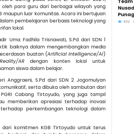
Team T
ti oleh para guru dari berbagai wilayah yang
Nusad
maupun luar komunitas. Acara ini bertujuan
Punag
dalam pembelajaran berbasis teknologi yang
832
ifan lokal.
ir Uma Fadhila Trisnawati, S.Pd dari SDN 1
aktik baiknya dalam mengembangkan media
cerdasan buatan (
Artificial Intelligence/AI
)
eality/AR
dengan konten lokal untuk
man siswa dalam belajar.
eri Anggraeni, S.Pd dari SDN 2 Jogomulyan
omunikatif, serta dibuka oleh sambutan dari
 PGRI Cabang Tirtoyudo, yang juga tampil
au memberikan apresiasi terhadap inovasi
 terhadap perkembangan teknologi dalam
 dari komitmen KGB Tirtoyudo untuk terus