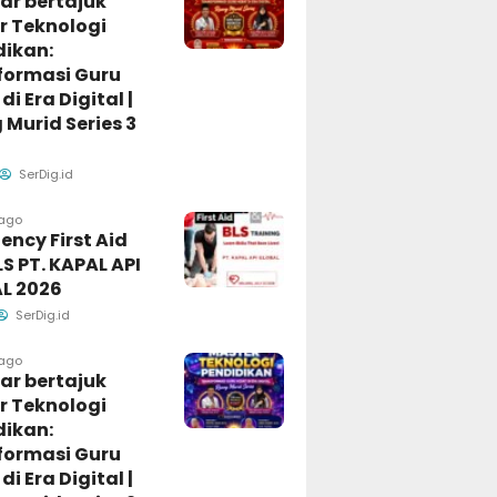
ar bertajuk
r Teknologi
dikan:
formasi Guru
di Era Digital |
Murid Series 3
SerDig.id
 ago
ncy First Aid
S PT. KAPAL API
L 2026
SerDig.id
 ago
ar bertajuk
r Teknologi
dikan:
formasi Guru
di Era Digital |