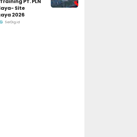
raining PT. PLN
aya- Site
aya 2026
SerDig.id