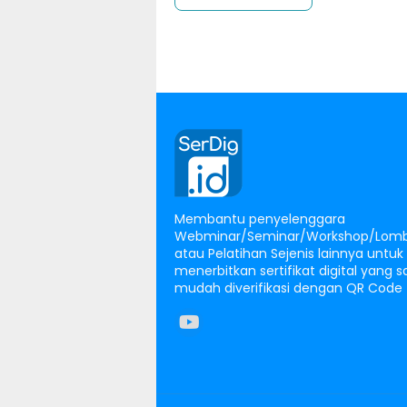
Membantu penyelenggara
Webminar/Seminar/Workshop/Lomb
atau Pelatihan Sejenis lainnya untuk
menerbitkan sertifikat digital yang 
mudah diverifikasi dengan QR Code