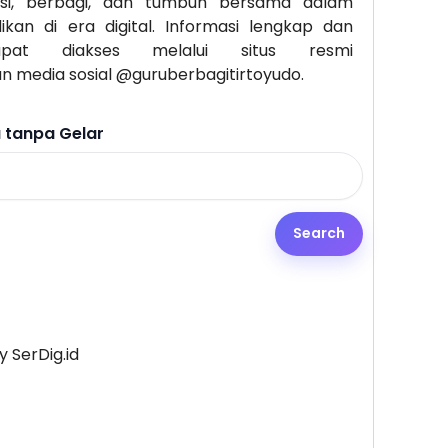
asi, berbagi, dan tumbuh bersama dalam
an di era digital. Informasi lengkap dan
apat diakses melalui situs resmi
n media sosial @guruberbagitirtoyudo.
tanpa Gelar
 SerDig.id