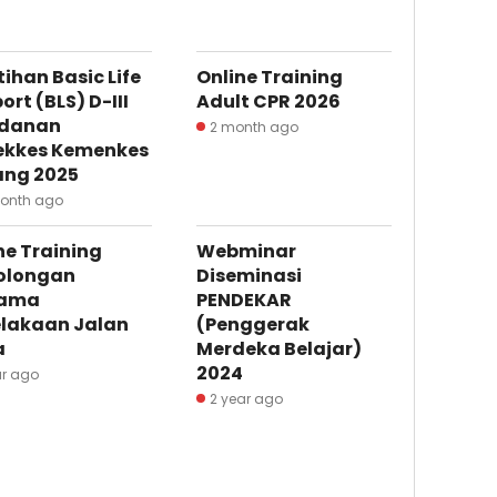
tihan Basic Life
Online Training
ort (BLS) D-III
Adult CPR 2026
idanan
2 month ago
ekkes Kemenkes
ang 2025
month ago
ne Training
Webminar
olongan
Diseminasi
tama
PENDEKAR
lakaan Jalan
(Penggerak
a
Merdeka Belajar)
2024
ar ago
2 year ago