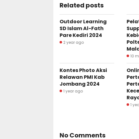
Related posts
Outdoor Learning
Pela
SD Islam Al-Fath
Supp
Pare Kediri 2024
Keb
Polt
2 year ago
Mal
10 
Kontes Photo Aksi
Onli
Relawan PMI Kab
Pert
Jombang 2024
Per
Kece
1 year ago
Ray
1 ye
No Comments