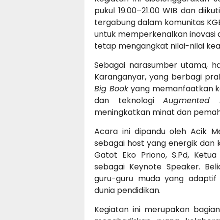
pukul 19.00–21.00 WIB dan diiku
tergabung dalam komunitas KGB 
untuk memperkenalkan inovasi 
tetap mengangkat nilai-nilai kear
Sebagai narasumber utama, had
Karanganyar, yang berbagi pr
Big Book
yang memanfaatkan ke
dan teknologi
Augmented R
meningkatkan minat dan pemaha
Acara ini dipandu oleh Acik M
sebagai host yang energik dan k
Gatot Eko Priono, S.Pd, Ketua
sebagai Keynote Speaker. Beli
guru-guru muda yang adaptif
dunia pendidikan.
Kegiatan ini merupakan bagian