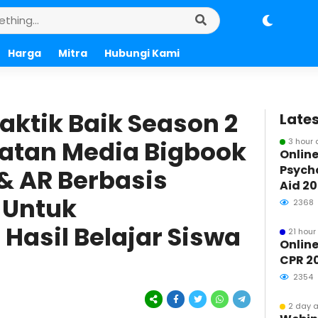
Harga
Mitra
Hubungi Kami
raktik Baik Season 2
Lates
aatan Media Bigbook
3 hour
Online
Psycho
& AR Berbasis
Aid 2
 Untuk
2368
Hasil Belajar Siswa
21 hour
Online
CPR 2
2354
2 day 