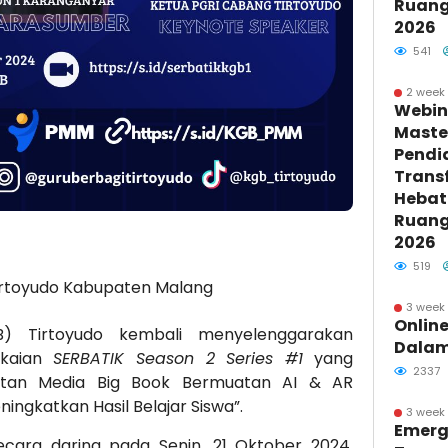
Ruang 
2026
541
2 week
Webin
Maste
Pendi
Trans
Hebat 
Ruang 
2026
519
irtoyudo Kabupaten Malang
3 week
Online
) Tirtoyudo kembali menyelenggarakan
Dalam
ngkaian
SERBATIK Season 2 Series #1
yang
2337
tan Media Big Book Bermuatan AI & AR
ningkatkan Hasil Belajar Siswa”.
3 week
Emerg
secara daring pada Senin, 21 Oktober 2024,