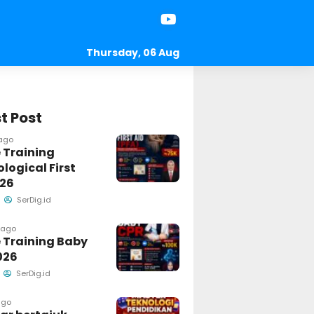
Thursday, 06 Aug
2026
t Post
 ago
 Training
logical First
026
SerDig.id
 ago
 Training Baby
026
SerDig.id
ago