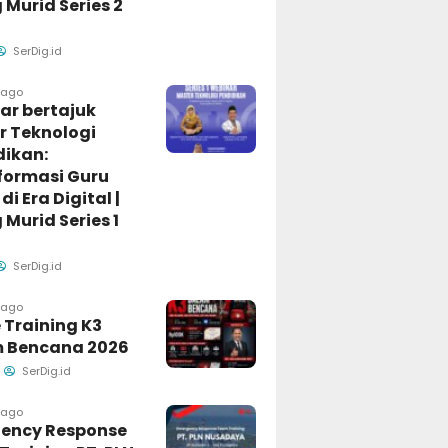
Murid Series 2
SerDig.id
 ago
ar bertajuk
r Teknologi
dikan:
formasi Guru
di Era Digital |
Murid Series 1
SerDig.id
 ago
 Training K3
 Bencana 2026
SerDig.id
 ago
ency Response