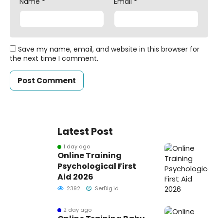
Name
*
Email
*
Save my name, email, and website in this browser for
the next time I comment.
Latest Post
1 day ago
Online Training
Psychological First
Aid 2026
2392
SerDig.id
2 day ago