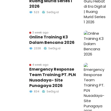
Ruang Murid Series 1
2026
523
SerDig.id
3 week ago
Online Training K3
Dalam Bencana 2026
2338
SerDig.id
4 week ago
Emergency Response
Team Training PT. PLN
Nusadaya- Site
Punagaya 2026
834
SerDig.id