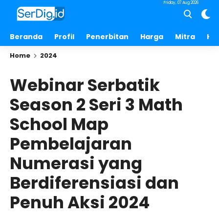
Friday, 07 Aug 2026
Beranda
Profil
Penerbitan
Harga
Mitra
Hu
Home
2024
Webinar Serbatik
Season 2 Seri 3 Math
School Map
Pembelajaran
Numerasi yang
Berdiferensiasi dan
Penuh Aksi 2024