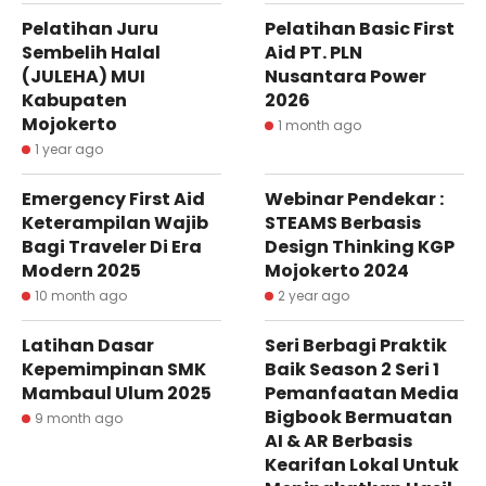
Pelatihan Juru
Pelatihan Basic First
Sembelih Halal
Aid PT. PLN
(JULEHA) MUI
Nusantara Power
Kabupaten
2026
Mojokerto
1 month ago
1 year ago
Emergency First Aid
Webinar Pendekar :
Keterampilan Wajib
STEAMS Berbasis
Bagi Traveler Di Era
Design Thinking KGP
Modern 2025
Mojokerto 2024
10 month ago
2 year ago
Latihan Dasar
Seri Berbagi Praktik
Kepemimpinan SMK
Baik Season 2 Seri 1
Mambaul Ulum 2025
Pemanfaatan Media
Bigbook Bermuatan
9 month ago
AI & AR Berbasis
Kearifan Lokal Untuk