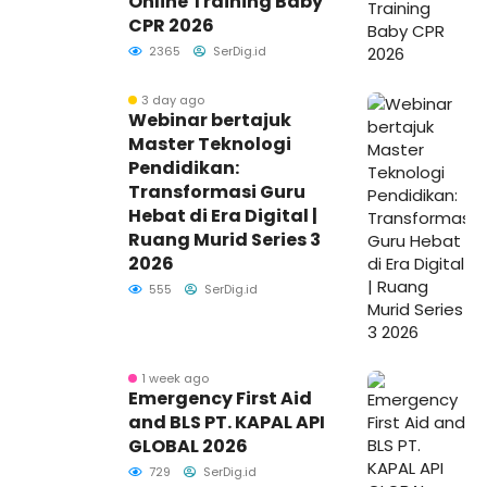
Online Training Baby
CPR 2026
2365
SerDig.id
3 day ago
Webinar bertajuk
Master Teknologi
Pendidikan:
Transformasi Guru
Hebat di Era Digital |
Ruang Murid Series 3
2026
555
SerDig.id
1 week ago
Emergency First Aid
and BLS PT. KAPAL API
GLOBAL 2026
729
SerDig.id