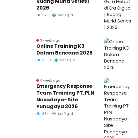
Ruang Murid Series 1
2026
523
SerDig.id
3 week ago
Online Training K3
Dalam Bencana 2026
2338
SerDig.id
4 week ago
Emergency Response
Team Training PT. PLN
Nusadaya- Site
Punagaya 2026
834
SerDig.id