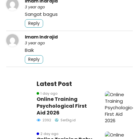
Imam Indrajid
3 year ago
Sangat bagus
Reply
Imam Indrajid
3 year ago
Baik
Reply
Latest Post
1 day ago
Online Training
Psychological First
Aid 2026
2392
SerDig.id
2 day ago