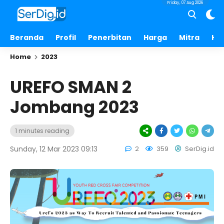
Friday, 07 Aug 2026
Beranda
Profil
Penerbitan
Harga
Mitra
Hu
Home
2023
UREFO SMAN 2
Jombang 2023
1 minutes reading
Sunday, 12 Mar 2023 09:13
2
359
SerDig.id