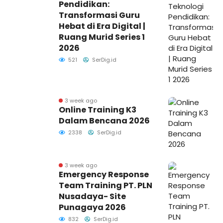
Pendidikan:
Transformasi Guru
Hebat di Era Digital |
Ruang Murid Series 1
2026
521
SerDig.id
3 week ago
Online Training K3
Dalam Bencana 2026
2338
SerDig.id
3 week ago
Emergency Response
Team Training PT. PLN
Nusadaya- Site
Punagaya 2026
832
SerDig.id