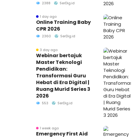
2388
SerDig.id
1 day ago
Online Training Baby
CPR 2026
2360
SerDig.id
3 day ago
Webinar bertajuk
Master Teknologi
Pendidikan:
Transformasi Guru
Hebat di Era Digital |
Ruang Murid Series 3
2026
553
SerDig.id
1 week ago
Emergency First Aid