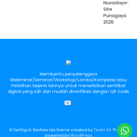
Membantu penyelenggara
Webminar/Seminar/Workshop/Lomba/Kompetisi atau
Pelatihan Sejenis lainnya untuk menerbitkan sertifikat
digital yang sah dan mudah diverifikasi dengan QR Code
© SerDig.id. Beritaxx Lite theme created by
Team XX
. Proudly
powered by
WordPress