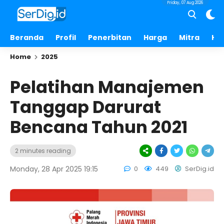
Friday, 07 Aug 2026
Beranda
Profil
Penerbitan
Harga
Mitra
Hu
Home
2025
Pelatihan Manajemen
Tanggap Darurat
Bencana Tahun 2021
2 minutes reading
Monday, 28 Apr 2025 19:15
0
449
SerDig.id