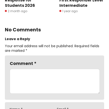
Response for
First Responder Level
Students 2026
Intermediate
2 month ago
1 year ago
No Comments
Leave a Reply
Your email address will not be published.
Required fields
are marked
*
Comment
*