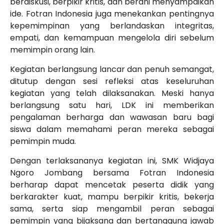
berdiskusi, berpikir kritis, dan berani menyampaikan
ide. Fotran Indonesia juga menekankan pentingnya
kepemimpinan yang berlandaskan integritas,
empati, dan kemampuan mengelola diri sebelum
memimpin orang lain.
Kegiatan berlangsung lancar dan penuh semangat,
ditutup dengan sesi refleksi atas keseluruhan
kegiatan yang telah dilaksanakan. Meski hanya
berlangsung satu hari, LDK ini memberikan
pengalaman berharga dan wawasan baru bagi
siswa dalam memahami peran mereka sebagai
pemimpin muda.
Dengan terlaksananya kegiatan ini, SMK Widjaya
Ngoro Jombang bersama Fotran Indonesia
berharap dapat mencetak peserta didik yang
berkarakter kuat, mampu berpikir kritis, bekerja
sama, serta siap mengambil peran sebagai
pemimpin yang bijaksana dan bertanggung jawab