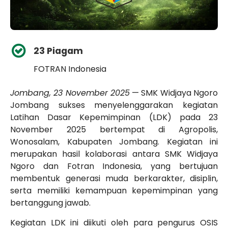
23 Piagam
FOTRAN Indonesia
Jombang, 23 November 2025
— SMK Widjaya Ngoro
Jombang sukses menyelenggarakan kegiatan
Latihan Dasar Kepemimpinan (LDK) pada 23
November 2025 bertempat di Agropolis,
Wonosalam, Kabupaten Jombang. Kegiatan ini
merupakan hasil kolaborasi antara SMK Widjaya
Ngoro dan Fotran Indonesia, yang bertujuan
membentuk generasi muda berkarakter, disiplin,
serta memiliki kemampuan kepemimpinan yang
bertanggung jawab.
Kegiatan LDK ini diikuti oleh para pengurus OSIS