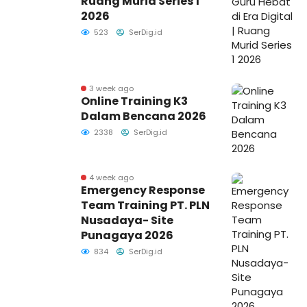
Ruang Murid Series 1
2026
523
SerDig.id
3 week ago
Online Training K3
Dalam Bencana 2026
2338
SerDig.id
4 week ago
Emergency Response
Team Training PT. PLN
Nusadaya- Site
Punagaya 2026
834
SerDig.id