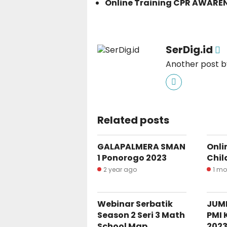
Online Training CPR AWARE
SerDig.id
Another post by
Related posts
GALAPALMERA SMAN
Onli
1 Ponorogo 2023
Chil
2 year ago
1 m
Webinar Serbatik
JUM
Season 2 Seri 3 Math
PMI 
School Map
202