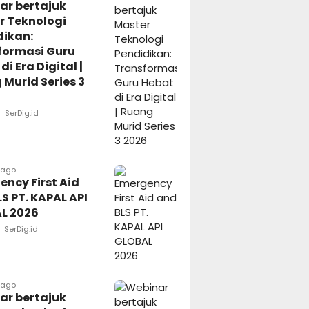
ar bertajuk
r Teknologi
dikan:
formasi Guru
di Era Digital |
Murid Series 3
SerDig.id
 ago
ncy First Aid
S PT. KAPAL API
L 2026
SerDig.id
 ago
ar bertajuk