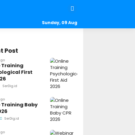
Sunday, 09 Aug
2026
t Post
ago
 Training
logical First
026
SerDig.id
ago
 Training Baby
026
SerDig.id
ago