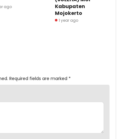
Kabupaten
ar ago
Mojokerto
1 year ago
hed.
Required fields are marked
*