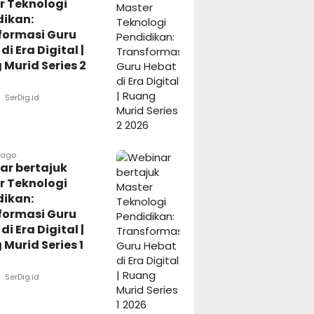
r Teknologi
dikan:
formasi Guru
di Era Digital |
Murid Series 2
SerDig.id
 ago
ar bertajuk
r Teknologi
dikan:
formasi Guru
di Era Digital |
Murid Series 1
SerDig.id