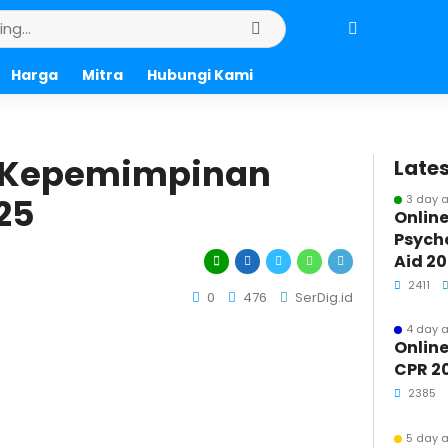
Harga
Mitra
Hubungi Kami
r Kepemimpinan
Lates
25
3 day 
Online
Psycho
Aid 2
2411
0
476
SerDig.id
4 day 
Online
CPR 2
2385
5 day 