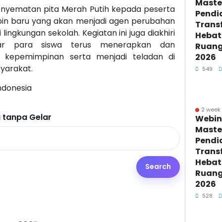
Maste
enyematan pita Merah Putih kepada peserta
Pendi
pin baru yang akan menjadi agen perubahan
Trans
 lingkungan sekolah. Kegiatan ini juga diakhiri
Hebat 
ar para siswa terus menerapkan dan
Ruang 
epemimpinan serta menjadi teladan di
2026
yarakat.
549
ndonesia
2 week
tanpa Gelar
Webin
Maste
Pendi
Trans
Hebat 
Ruang 
2026
528