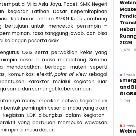
Webin
tempat di Villa Asia Jaya, Pacet, SMK Negeri
Maste
an kegiatan Latihan Dasar Kepemimpinan
Pendi
 hasil kolaborasi antara SMKN Kudu Jombang
Trans
ng bertujuan untuk mencetak pemimpin –
Hebat 
epemimpinan, rasa tanggung jawab, dan bisa
Ruang 
i kalangan peserta didik.
2026
576
 pengurus OSIS serta perwakilan kelas yang
emimpin besar di masa mendatang. Selama
ta mendapatkan berbagai materi seperti
i, komunikasi efektif,
point of view
sebagai
2 week
Emerge
entukan karakter melalui kegiatan luar
and BL
rja sama dan semangat kebersamaan.
GLOBA
utannya menyampaikan bahwa kegiatan ini
744
embentuk pemimpin besar di masa yang akan
, kegiatan LDK dibungkus dalam kegiatan-
teraktif yang bertujuan membuka wawasan
2 week
emimpin di masa depan.
Webin