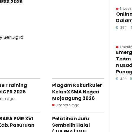
NESS 2025
3 week
Online
Dalam
2341
 SerDig.id
1 mont
Emerg
Team T
Nusad
Punag
844
ne Training
Piagam Kokurikuler
d CPR 2026
Kelas X SMA Negeri
Mojoagung 2026
onth ago
3 month ago
BARA PMR XVI
Pelatihan Juru
Kab. Pasuruan
Sembelih Halal
3
(JULEHA) MUI