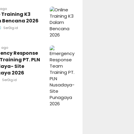
 ago
 Training K3
 Bencana 2026
SerDig.id
h ago
ency Response
raining PT. PLN
aya- Site
aya 2026
SerDig.id