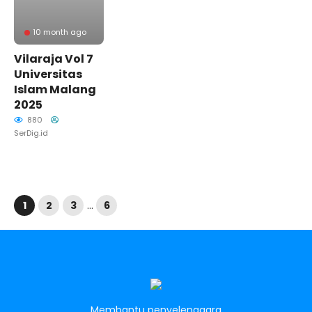
10 month ago
Vilaraja Vol 7
Universitas
Islam Malang
2025
880
SerDig.id
1
2
3
…
6
Membantu penyelenggara