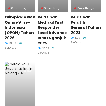
6 month ago
6 month ago
7 month ago
Olimpiade PMR
Pelatihan
Pelatihan
Online VI se-
Medical First
Pelatih
Indonesia
Responder
General Tahun
(OPON) Tahun
Level Advance
2023
2026
BPBD Nganjuk
529
2025
SerDig.id
13519
SerDig.id
2083
SerDig.id