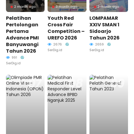
2 month ago
3 month ago
3 month ago
Pelatihan
Youth Red
LOMPAMAR
Pertolongan
Cross Fair
XXIV SMAN 1
Pertama
Competition –
Sidoarjo
Advance PMI
UREFO 2026
Tahun 2026
Banyuwangi
2676
2659
Tahun 2026
SerDig.id
SerDig.id
991
SerDig.id