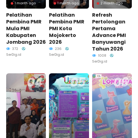
1 month ago
1 month ago
2 month ago
Pelatihan
Pelatihan
Refresh
Pembina PMR
Pembina PMR
Pertolongan
Mula PMI
PMI Kota
Pertama
Kabupaten
Mojokerto
Advance PMI
Jombang 2026
2026
Banyuwangi
Tahun 2026
372
236
SerDig.id
SerDig.id
1008
SerDig.id