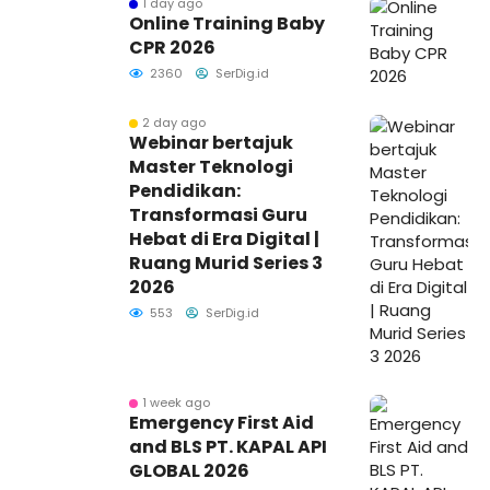
1 day ago
Online Training Baby
CPR 2026
2360
SerDig.id
2 day ago
Webinar bertajuk
Master Teknologi
Pendidikan:
Transformasi Guru
Hebat di Era Digital |
Ruang Murid Series 3
2026
553
SerDig.id
1 week ago
Emergency First Aid
and BLS PT. KAPAL API
GLOBAL 2026