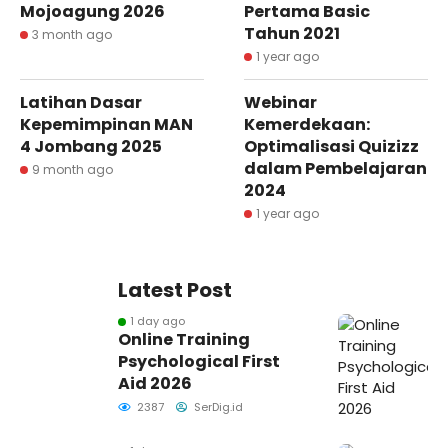
Mojoagung 2026
Pertama Basic
Tahun 2021
3 month ago
1 year ago
Latihan Dasar
Webinar
Kepemimpinan MAN
Kemerdekaan:
4 Jombang 2025
Optimalisasi Quizizz
dalam Pembelajaran
9 month ago
2024
1 year ago
Latest Post
1 day ago
Online Training
Psychological First
Aid 2026
2387
SerDig.id