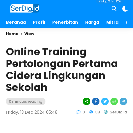
Friday, 07 Aug 2026
Beranda
Profil
Penerbitan
Harga
Mitra
Hu
Home
View
Online Training
Pertolongan Pertama
Cidera Lingkungan
Sekolah
0 minutes reading
Friday, 13 Dec 2024 05:48
0
88
SerDig.id