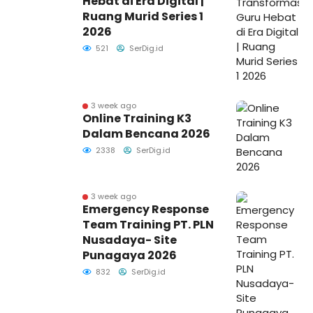
Hebat di Era Digital |
Ruang Murid Series 1
2026
521
SerDig.id
3 week ago
Online Training K3
Dalam Bencana 2026
2338
SerDig.id
3 week ago
Emergency Response
Team Training PT. PLN
Nusadaya- Site
Punagaya 2026
832
SerDig.id